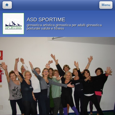
Menu
ASD SPORTIME
ginnastica artistica ginnastica per adulti ginnastica
posturale salute e fitness