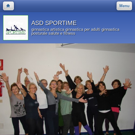
Menu
ASD SPORTIME
ginnastica artistica ginnastica per adulti ginnastica
posturale salute e fitness