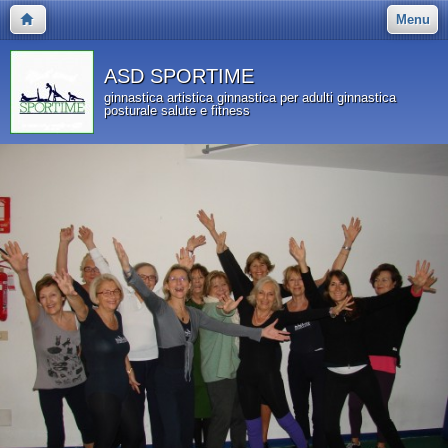
Menu
ASD SPORTIME
ginnastica artistica ginnastica per adulti ginnastica
posturale salute e fitness